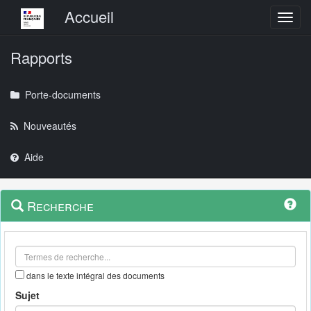
Menu principal
Accueil
Toggl
Rapports
Porte-documents
Nouveautés
Aide
Menu
Navigation
Recherche
contextuel
et
outils
annexes
dans le texte intégral des documents
Sujet