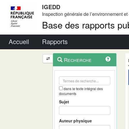
IGEDD
Inspection générale de l’environnement e
Base des rapports pub
Menu principal
Accueil
Rapports
Menu
Navigation
Recherche
contextuel
et
outils
annexes
dans le texte intégral des
documents
Sujet
Auteur physique