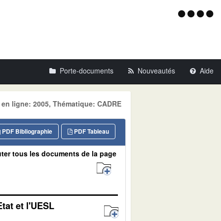
Menu
d'acce
Porte-documents
Nouveautés
Aide
e en ligne: 2005, Thématique: CADRE
PDF Bibliographie
PDF Tableau
ter tous les documents de la page
tat et l'UESL