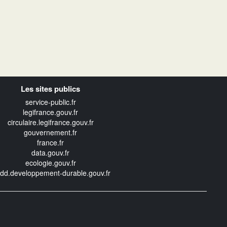
Les sites publics
service-public.fr
legifrance.gouv.fr
circulaire.legifrance.gouv.fr
gouvernement.fr
france.fr
data.gouv.fr
ecologie.gouv.fr
edd.developpement-durable.gouv.fr