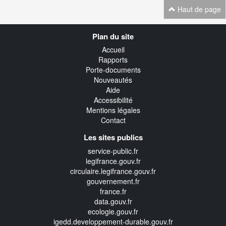
Haut de page
Navigation
Plan du site
transverse
Accueil
Rapports
Porte-documents
Nouveautés
Aide
Accessibilité
Mentions légales
Contact
Les sites publics
service-public.fr
legifrance.gouv.fr
circulaire.legifrance.gouv.fr
gouvernement.fr
france.fr
data.gouv.fr
ecologie.gouv.fr
igedd.developpement-durable.gouv.fr