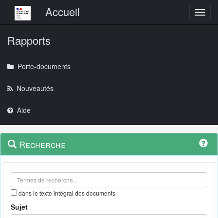
Menu principal
Accueil
Toggl
Rapports
Porte-documents
Nouveautés
Aide
Menu
Navigation
Recherche
contextuel
et
outils
annexes
dans le texte intégral des documents
Sujet