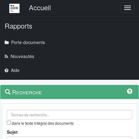
Menu principal
Accueil
Toggl
Rapports
Porte-documents
Nouveautés
Aide
Menu
Navigation
Recherche
contextuel
et
outils
annexes
dans le texte intégral des documents
Sujet