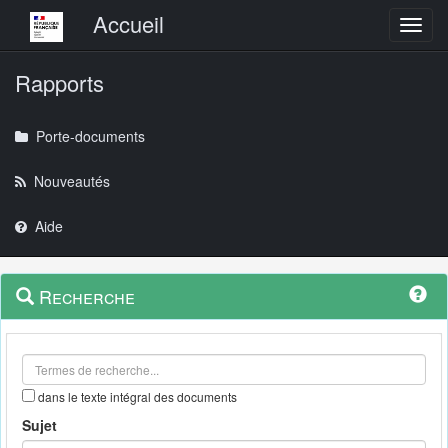
Menu principal
Accueil
Toggl
Rapports
Porte-documents
Nouveautés
Aide
Menu
Navigation
Recherche
contextuel
et
outils
annexes
dans le texte intégral des documents
Sujet