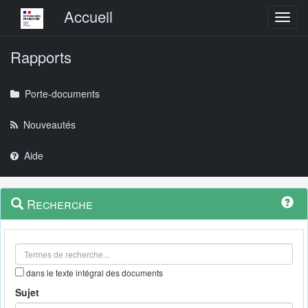
Menu principal
Accueil
Toggl
Rapports
Porte-documents
Nouveautés
Aide
Menu
Navigation
Recherche
contextuel
et
outils
annexes
dans le texte intégral des documents
Sujet