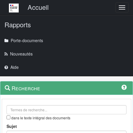
Menu principal
Accueil
Toggl
Rapports
Porte-documents
Nouveautés
Aide
Menu
Navigation
Recherche
contextuel
et
outils
annexes
dans le texte intégral des documents
Sujet