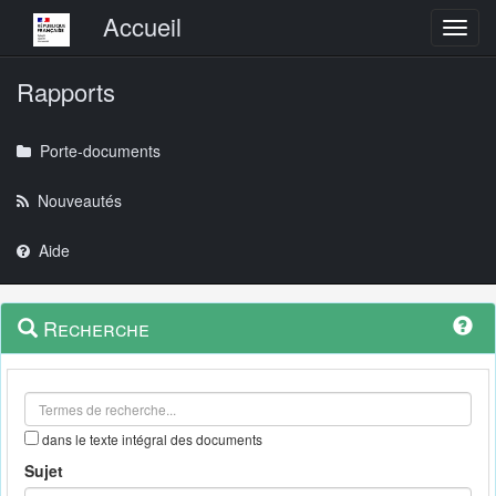
Menu principal
Accueil
Toggl
Rapports
Porte-documents
Nouveautés
Aide
Menu
Navigation
Recherche
contextuel
et
outils
annexes
dans le texte intégral des documents
Sujet