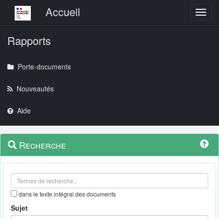
Menu principal
Accueil
Toggl
Rapports
Porte-documents
Nouveautés
Aide
Menu
Navigation
Recherche
contextuel
et
outils
annexes
dans le texte intégral des documents
Sujet