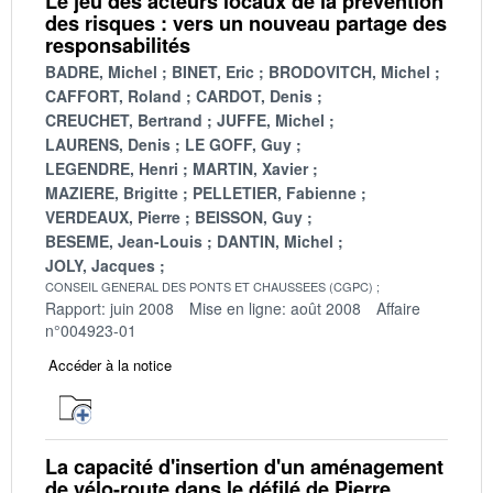
Le jeu des acteurs locaux de la prévention
des risques : vers un nouveau partage des
responsabilités
BADRE, Michel
BINET, Eric
BRODOVITCH, Michel
CAFFORT, Roland
CARDOT, Denis
CREUCHET, Bertrand
JUFFE, Michel
LAURENS, Denis
LE GOFF, Guy
LEGENDRE, Henri
MARTIN, Xavier
MAZIERE, Brigitte
PELLETIER, Fabienne
VERDEAUX, Pierre
BEISSON, Guy
BESEME, Jean-Louis
DANTIN, Michel
JOLY, Jacques
CONSEIL GENERAL DES PONTS ET CHAUSSEES (CGPC)
Rapport: juin 2008
Mise en ligne: août 2008
Affaire
n°004923-01
Accéder à la notice
La capacité d'insertion d'un aménagement
de vélo-route dans le défilé de Pierre