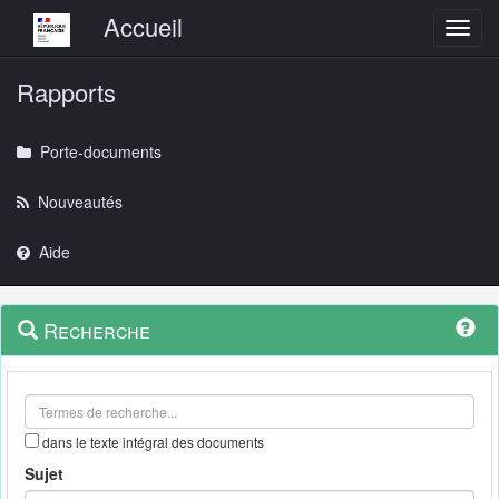
Menu principal
Accueil
Toggl
Rapports
Porte-documents
Nouveautés
Aide
Menu
Navigation
Recherche
contextuel
et
outils
annexes
dans le texte intégral des documents
Sujet