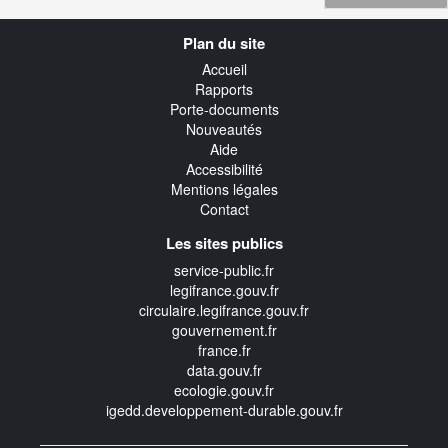
Navigation
Plan du site
transverse
Accueil
Rapports
Porte-documents
Nouveautés
Aide
Accessibilité
Mentions légales
Contact
Les sites publics
service-public.fr
legifrance.gouv.fr
circulaire.legifrance.gouv.fr
gouvernement.fr
france.fr
data.gouv.fr
ecologie.gouv.fr
igedd.developpement-durable.gouv.fr