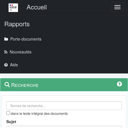
Menu principal
Accueil
Toggl
Rapports
Porte-documents
Nouveautés
Aide
Menu
Navigation
Recherche
contextuel
et
outils
annexes
dans le texte intégral des documents
Sujet