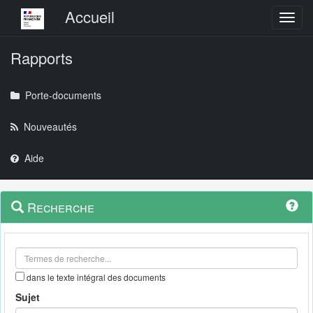
Menu principal
Accueil
Toggl
Rapports
Porte-documents
Nouveautés
Aide
Menu
Navigation
Recherche
contextuel
et
outils
annexes
dans le texte intégral des documents
Sujet