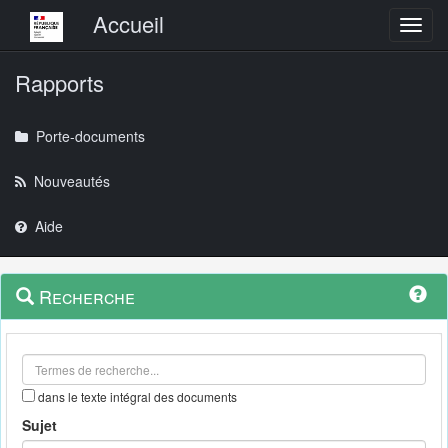
Menu principal
Accueil
Toggl
Rapports
Porte-documents
Nouveautés
Aide
Menu
Navigation
Recherche
contextuel
et
outils
annexes
dans le texte intégral des documents
Sujet