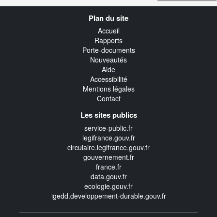
Navigation
Plan du site
transverse
Accueil
Rapports
Porte-documents
Nouveautés
Aide
Accessibilité
Mentions légales
Contact
Les sites publics
service-public.fr
legifrance.gouv.fr
circulaire.legifrance.gouv.fr
gouvernement.fr
france.fr
data.gouv.fr
ecologie.gouv.fr
igedd.developpement-durable.gouv.fr