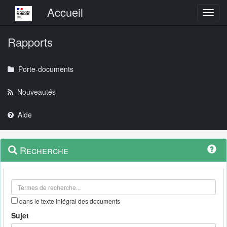
Menu principal
Accueil
Toggl
Rapports
Porte-documents
Nouveautés
Aide
Menu
Navigation
Recherche
contextuel
et
outils
annexes
dans le texte intégral des documents
Sujet