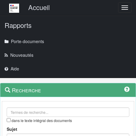
Menu principal
Accueil
Toggl
Rapports
Porte-documents
Nouveautés
Aide
Menu
Navigation
Recherche
contextuel
et
outils
annexes
dans le texte intégral des documents
Sujet