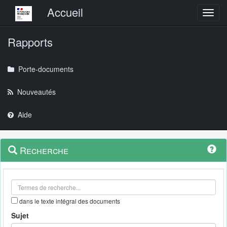
Menu principal
Accueil
Toggl
Rapports
Porte-documents
Nouveautés
Aide
Menu
Navigation
Recherche
contextuel
et
outils
annexes
dans le texte intégral des documents
Sujet