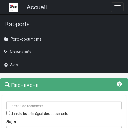
Menu principal
Accueil
Toggl
Rapports
Porte-documents
Nouveautés
Aide
Menu
Navigation
Recherche
contextuel
et
outils
annexes
dans le texte intégral des documents
Sujet