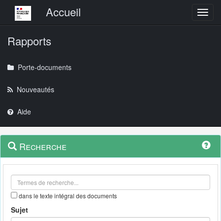
Menu principal
Accueil
Toggl
Rapports
Porte-documents
Nouveautés
Aide
Menu
Navigation
Recherche
contextuel
et
outils
annexes
dans le texte intégral des documents
Sujet