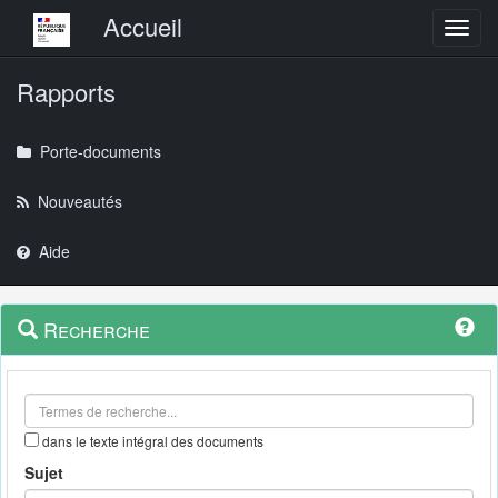
Menu principal
Accueil
Toggl
Rapports
Porte-documents
Nouveautés
Aide
Menu
Navigation
Recherche
contextuel
et
outils
annexes
dans le texte intégral des documents
Sujet