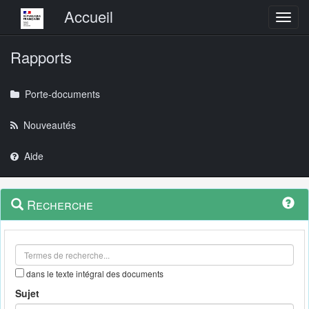
Menu principal
Accueil
Toggl
Rapports
Porte-documents
Nouveautés
Aide
Menu
Navigation
Recherche
contextuel
et
outils
annexes
dans le texte intégral des documents
Sujet