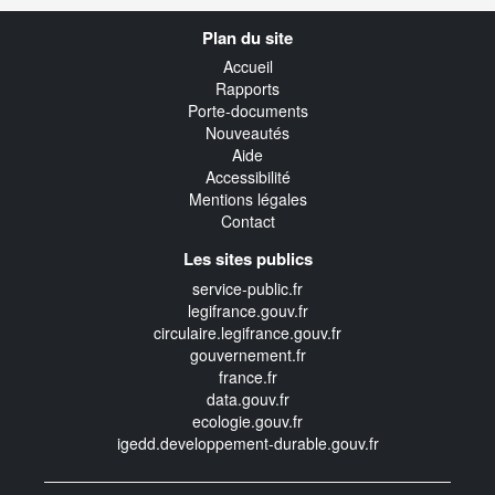
Navigation
Plan du site
transverse
Accueil
Rapports
Porte-documents
Nouveautés
Aide
Accessibilité
Mentions légales
Contact
Les sites publics
service-public.fr
legifrance.gouv.fr
circulaire.legifrance.gouv.fr
gouvernement.fr
france.fr
data.gouv.fr
ecologie.gouv.fr
igedd.developpement-durable.gouv.fr