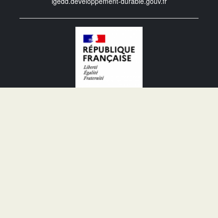
igedd.developpement-durable.gouv.fr