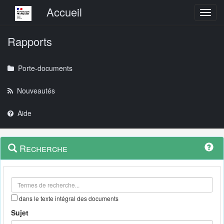
Menu principal
Accueil
Toggl
Rapports
Porte-documents
Nouveautés
Aide
Menu
Navigation
Recherche
contextuel
et
outils
annexes
dans le texte intégral des documents
Sujet