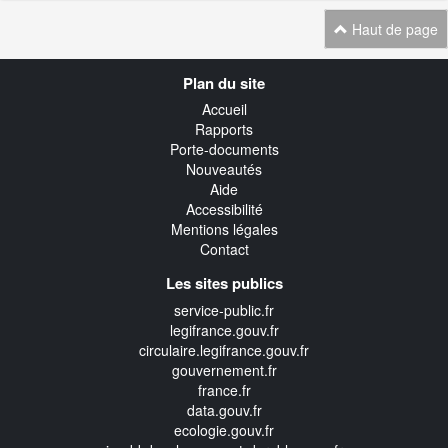
Haut de page
Navigation
Plan du site
transverse
Accueil
Rapports
Porte-documents
Nouveautés
Aide
Accessibilité
Mentions légales
Contact
Les sites publics
service-public.fr
legifrance.gouv.fr
circulaire.legifrance.gouv.fr
gouvernement.fr
france.fr
data.gouv.fr
ecologie.gouv.fr