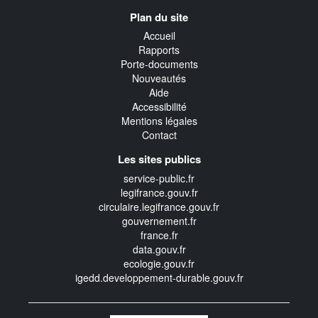
Navigation
Plan du site
transverse
Accueil
Rapports
Porte-documents
Nouveautés
Aide
Accessibilité
Mentions légales
Contact
Les sites publics
service-public.fr
legifrance.gouv.fr
circulaire.legifrance.gouv.fr
gouvernement.fr
france.fr
data.gouv.fr
ecologie.gouv.fr
igedd.developpement-durable.gouv.fr