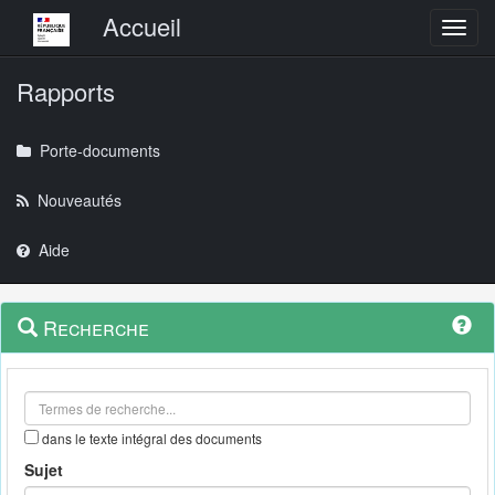
Menu principal
Accueil
Toggl
Rapports
Porte-documents
Nouveautés
Aide
Menu
Navigation
Recherche
contextuel
et
outils
annexes
dans le texte intégral des documents
Sujet