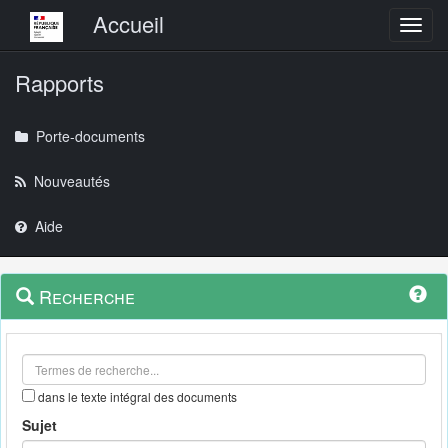
Menu principal
Accueil
Toggl
Rapports
Porte-documents
Nouveautés
Aide
Menu
Navigation
Recherche
contextuel
et
outils
annexes
dans le texte intégral des documents
Sujet