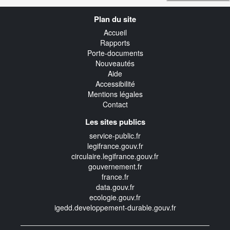
Navigation
Plan du site
transverse
Accueil
Rapports
Porte-documents
Nouveautés
Aide
Accessibilité
Mentions légales
Contact
Les sites publics
service-public.fr
legifrance.gouv.fr
circulaire.legifrance.gouv.fr
gouvernement.fr
france.fr
data.gouv.fr
ecologie.gouv.fr
igedd.developpement-durable.gouv.fr