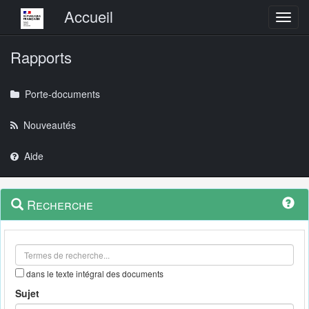
Menu principal
Accueil
Toggl
Rapports
Porte-documents
Nouveautés
Aide
Menu
Navigation
Recherche
contextuel
et
outils
annexes
dans le texte intégral des documents
Sujet