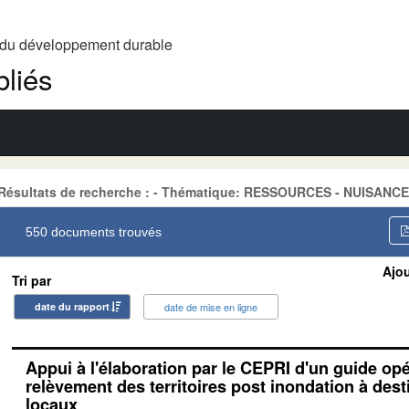
t du développement durable
liés
Résultats de recherche : - Thématique: RESSOURCES - NUISANC
550 documents trouvés
Ajou
Tri par
date du rapport
date de mise en ligne
Appui à l'élaboration par le CEPRI d'un guide op
relèvement des territoires post inondation à dest
locaux