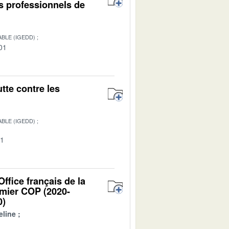
es professionnels de
BLE (IGEDD)
01
tte contre les
BLE (IGEDD)
01
ffice français de la
emier COP (2020-
0)
line