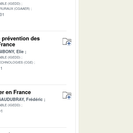
BLE (IGEDD)
 RURAUX (CGAAER)
-01
e prévention des
France
SIBONY, Elie
BLE (IGEDD)
TECHNOLOGIES (CGE)
01
mer en France
SAUDUBRAY, Frédéric
BLE (IGEDD)
01