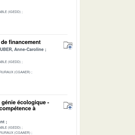
BLE (IGEDD)
es de financement
BER, Anne-Caroline
BLE (IGEDD)
 RURAUX (CGAAER)
1
u génie écologique -
n compétence à
nt
BLE (IGEDD)
 RURAUX (CGAAER)