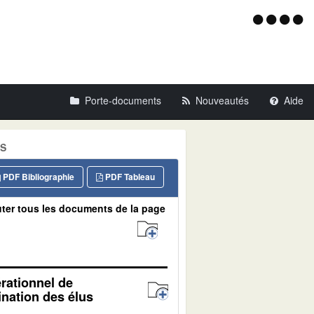
Menu
d'acce
Porte-documents
Nouveautés
Aide
ES
PDF Bibliographie
PDF Tableau
ter tous les documents de la page
érationnel de
ination des élus