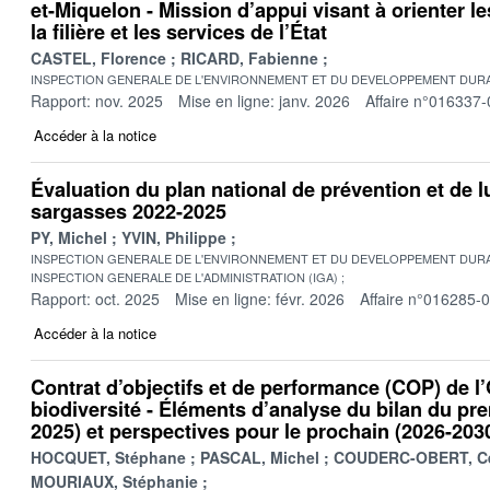
et-Miquelon - Mission d’appui visant à orienter l
la filière et les services de l’État
CASTEL, Florence
RICARD, Fabienne
INSPECTION GENERALE DE L'ENVIRONNEMENT ET DU DEVELOPPEMENT DURA
Rapport: nov. 2025
Mise en ligne: janv. 2026
Affaire n°016337-
Accéder à la notice
Évaluation du plan national de prévention et de lu
sargasses 2022-2025
PY, Michel
YVIN, Philippe
INSPECTION GENERALE DE L'ENVIRONNEMENT ET DU DEVELOPPEMENT DURA
INSPECTION GENERALE DE L'ADMINISTRATION (IGA)
Rapport: oct. 2025
Mise en ligne: févr. 2026
Affaire n°016285-
Accéder à la notice
Contrat d’objectifs et de performance (COP) de l’O
biodiversité - Éléments d’analyse du bilan du pr
2025) et perspectives pour le prochain (2026-203
HOCQUET, Stéphane
PASCAL, Michel
COUDERC-OBERT, Ce
MOURIAUX, Stéphanie