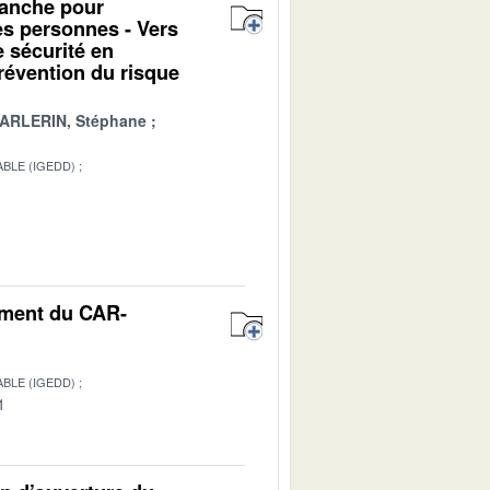
alanche pour
des personnes - Vers
e sécurité en
révention du risque
ARLERIN, Stéphane
BLE (IGEDD)
1
nement du CAR-
BLE (IGEDD)
1