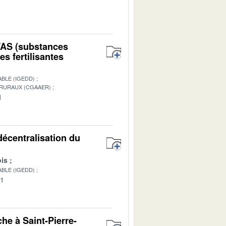
1
PFAS (substances
s fertilisantes
BLE (IGEDD)
 RURAUX (CGAAER)
1
décentralisation du
is
BLE (IGEDD)
01
che à Saint-Pierre-