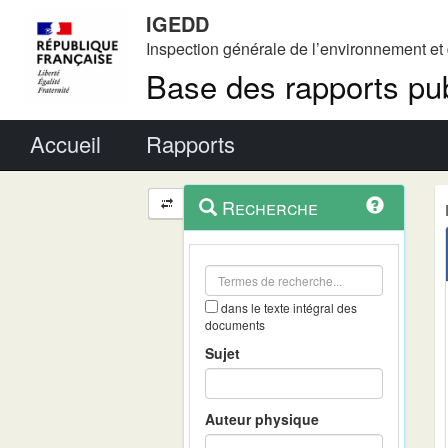
IGEDD
Inspection générale de l’environnement e
Base des rapports pub
Menu principal
Accueil
Rapports
Menu
Navigation
Recherche
contextuel
et
outils
annexes
dans le texte intégral des
documents
Sujet
Auteur physique