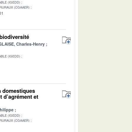
BLE (IGEDD)
 RURAUX (CGAAER)
01
biodiversité
GLAISE, Charles-Henry
BLE (IGEDD)
1
on domestiques
t d’agrément et
hilippe
BLE (IGEDD)
 RURAUX (CGAAER)
1