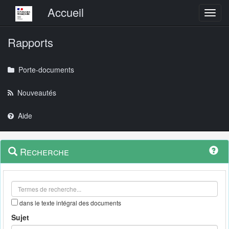
Menu principal
Accueil
Toggl
Rapports
Porte-documents
Nouveautés
Aide
Menu
Navigation
Recherche
contextuel
et
outils
annexes
dans le texte intégral des documents
Sujet