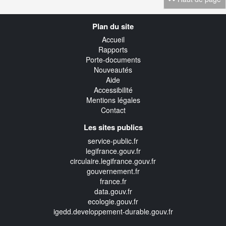
Navigation
Plan du site
transverse
Accueil
Rapports
Porte-documents
Nouveautés
Aide
Accessibilité
Mentions légales
Contact
Les sites publics
service-public.fr
legifrance.gouv.fr
circulaire.legifrance.gouv.fr
gouvernement.fr
france.fr
data.gouv.fr
ecologie.gouv.fr
igedd.developpement-durable.gouv.fr