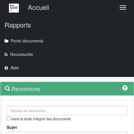
Menu principal
Accueil
Toggl
Rapports
Porte-documents
Nouveautés
Aide
Menu
Navigation
Recherche
contextuel
et
outils
annexes
dans le texte intégral des documents
Sujet