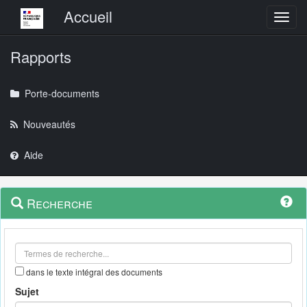
Menu principal
Accueil
Toggl
Rapports
Porte-documents
Nouveautés
Aide
Menu
Navigation
Recherche
contextuel
et
outils
annexes
dans le texte intégral des documents
Sujet