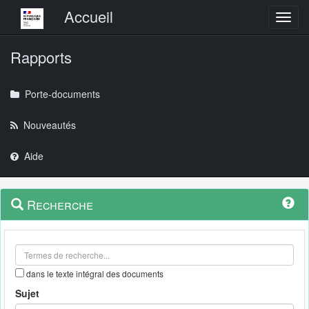
Menu principal
Accueil
Toggl
Rapports
Porte-documents
Nouveautés
Aide
Menu
Navigation
Recherche
contextuel
et
outils
annexes
dans le texte intégral des documents
Sujet