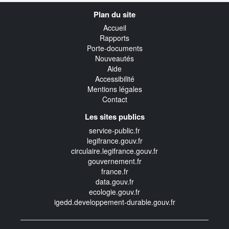
Navigation
Plan du site
transverse
Accueil
Rapports
Porte-documents
Nouveautés
Aide
Accessibilité
Mentions légales
Contact
Les sites publics
service-public.fr
legifrance.gouv.fr
circulaire.legifrance.gouv.fr
gouvernement.fr
france.fr
data.gouv.fr
ecologie.gouv.fr
igedd.developpement-durable.gouv.fr