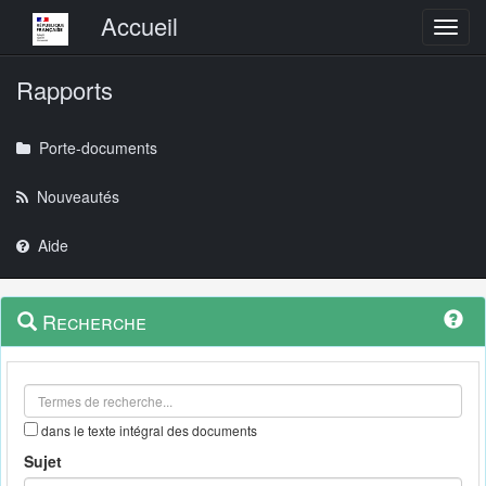
Menu principal
Accueil
Toggl
Rapports
Porte-documents
Nouveautés
Aide
Menu
Navigation
Recherche
contextuel
et
outils
annexes
dans le texte intégral des documents
Sujet