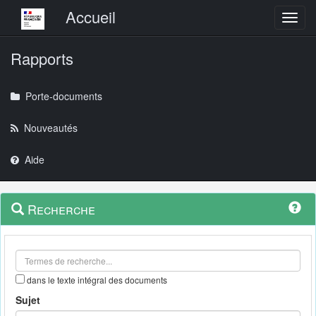
Menu principal
Accueil
Toggl
Rapports
Porte-documents
Nouveautés
Aide
Menu
Navigation
Recherche
contextuel
et
outils
annexes
dans le texte intégral des documents
Sujet