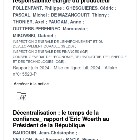
responsabilité élargie du producteur
FOLLENFANT, Philippe
GHESQUIERES, Cédric
PASCAL, Michel
DE MAZANCOURT, Thierry
THONIER, Axel
PAUGAM, Anne
OUTTERS-PEREHINEC, Maroussia
MIKOWSKI, Gabriel
INSPECTION GENERALE DE L'ENVIRONNEMENT ET DU
DEVELOPPEMENT DURABLE (IGEDD)
INSPECTION GENERALE DES FINANCES (IGF)
CONSEIL GENERAL DE L'ECONOMIE, DE L'INDUSTRIE, DE L'ENERGIE
ET DES TECHNOLOGIES (CGE)
Rapport: juin 2024
Mise en ligne: juil. 2024
Affaire
n°015523-P
Accéder à la notice
Décentralisation : le temps de la
confiance_ rapport d’Eric Woerth au
Président de la République
BAUDOUIN, Jean-Christophe
VEILLON, Paul-Armand
BACIK, Simon