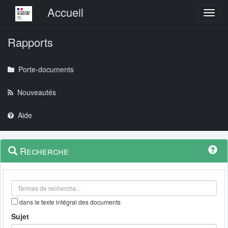
Menu principal
Accueil
Toggl
Rapports
Porte-documents
Nouveautés
Aide
Menu
Navigation
Recherche
contextuel
et
outils
annexes
dans le texte intégral des documents
Sujet