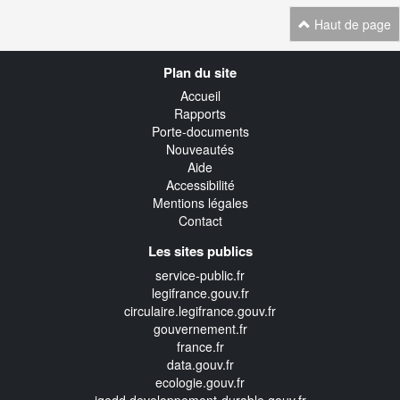
Haut de page
Navigation
Plan du site
transverse
Accueil
Rapports
Porte-documents
Nouveautés
Aide
Accessibilité
Mentions légales
Contact
Les sites publics
service-public.fr
legifrance.gouv.fr
circulaire.legifrance.gouv.fr
gouvernement.fr
france.fr
data.gouv.fr
ecologie.gouv.fr
igedd.developpement-durable.gouv.fr