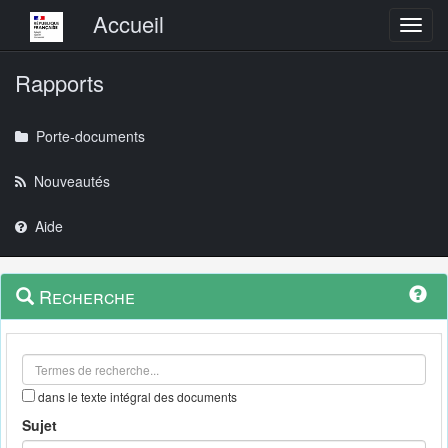
Menu principal
Accueil
Toggl
Rapports
Porte-documents
Nouveautés
Aide
Menu
Navigation
Recherche
contextuel
et
outils
annexes
dans le texte intégral des documents
Sujet