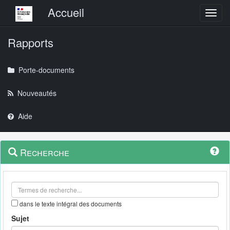
Menu principal
Accueil
Toggl
Rapports
Porte-documents
Nouveautés
Aide
Menu
Navigation
Recherche
contextuel
et
outils
annexes
dans le texte intégral des documents
Sujet