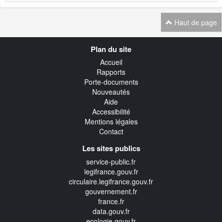
Haut de page
Navigation
Plan du site
transverse
Accueil
Rapports
Porte-documents
Nouveautés
Aide
Accessibilité
Mentions légales
Contact
Les sites publics
service-public.fr
legifrance.gouv.fr
circulaire.legifrance.gouv.fr
gouvernement.fr
france.fr
data.gouv.fr
ecologie.gouv.fr