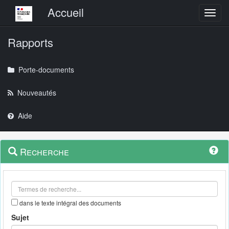
Menu principal
Accueil
Toggl
Rapports
Porte-documents
Nouveautés
Aide
Menu
Navigation
Recherche
contextuel
et
outils
annexes
dans le texte intégral des documents
Sujet