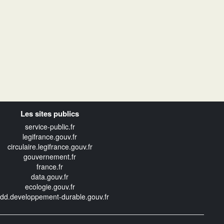
Les sites publics
service-public.fr
legifrance.gouv.fr
circulaire.legifrance.gouv.fr
gouvernement.fr
france.fr
data.gouv.fr
ecologie.gouv.fr
edd.developpement-durable.gouv.fr