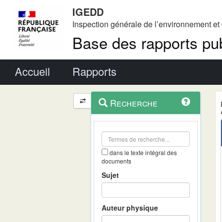
IGEDD
Inspection générale de l’environnement e
Base des rapports pub
Menu principal
Accueil
Rapports
Menu
Navigation
Recherche
contextuel
et
outils
annexes
dans le texte intégral des
documents
Sujet
Auteur physique