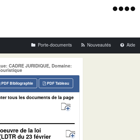
Menu
d'acce
Porte-documents
Nouveautés
Aide
tique: CADRE JURIDIQUE, Domaine:
ouristique
PDF Bibliographie
PDF Tableau
ter tous les documents de la page
oeuvre de la loi
 (LDTR du 23 février