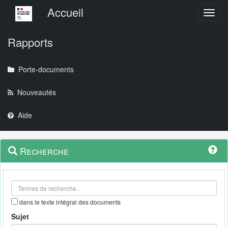
Menu principal
Accueil
Toggl
Rapports
Porte-documents
Nouveautés
Aide
Menu
Navigation
Recherche
contextuel
et
outils
annexes
dans le texte intégral des documents
Sujet