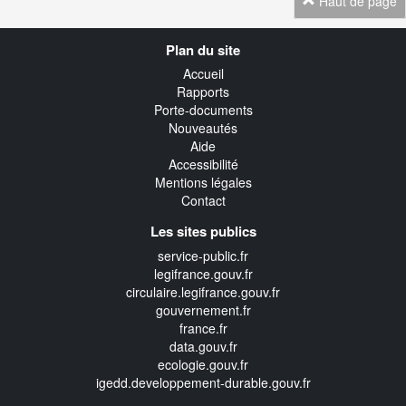
Haut de page
Navigation
Plan du site
transverse
Accueil
Rapports
Porte-documents
Nouveautés
Aide
Accessibilité
Mentions légales
Contact
Les sites publics
service-public.fr
legifrance.gouv.fr
circulaire.legifrance.gouv.fr
gouvernement.fr
france.fr
data.gouv.fr
ecologie.gouv.fr
igedd.developpement-durable.gouv.fr