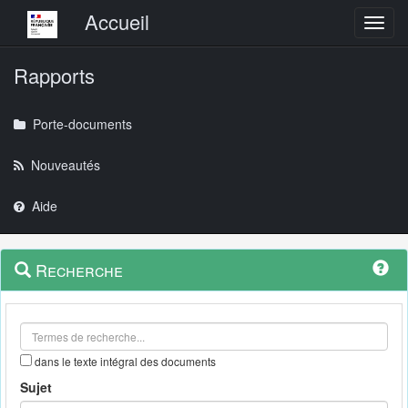
Menu principal
Accueil
Toggl
Rapports
Porte-documents
Nouveautés
Aide
Menu
Navigation
Recherche
contextuel
et
outils
annexes
dans le texte intégral des documents
Sujet