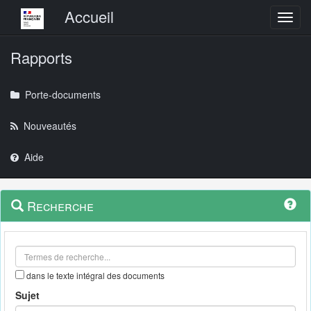
Menu principal
Accueil
Toggl
Rapports
Porte-documents
Nouveautés
Aide
Menu
Navigation
Recherche
contextuel
et
outils
annexes
dans le texte intégral des documents
Sujet