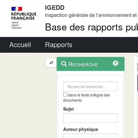
IGEDD
Inspection générale de l’environnement e
Base des rapports pub
Menu principal
Accueil
Rapports
Menu
Navigation
Recherche
contextuel
et
outils
annexes
dans le texte intégral des
documents
Sujet
Auteur physique