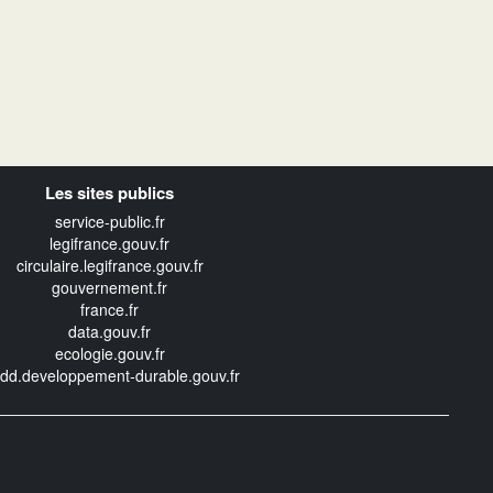
Les sites publics
service-public.fr
legifrance.gouv.fr
circulaire.legifrance.gouv.fr
gouvernement.fr
france.fr
data.gouv.fr
ecologie.gouv.fr
edd.developpement-durable.gouv.fr