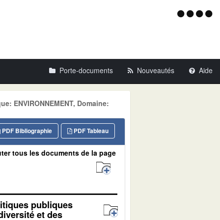
Menu
d'acce
Porte-documents
Nouveautés
Aide
atique: ENVIRONNEMENT, Domaine:
PDF Bibliographie
PDF Tableau
ter tous les documents de la page
itiques publiques
iversité et des