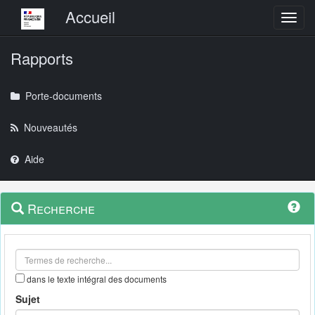
Menu principal
Accueil
Toggl
Rapports
Porte-documents
Nouveautés
Aide
Menu
Navigation
Recherche
contextuel
et
outils
annexes
dans le texte intégral des documents
Sujet