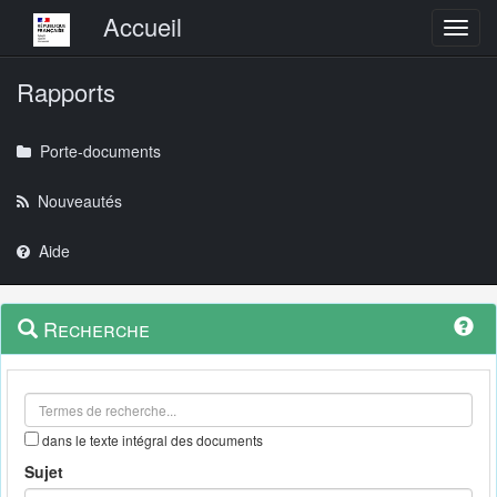
Menu principal
Accueil
Toggl
Rapports
Porte-documents
Nouveautés
Aide
Menu
Navigation
Recherche
contextuel
et
outils
annexes
dans le texte intégral des documents
Sujet