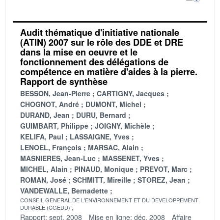
Audit thématique d'initiative nationale
(ATIN) 2007 sur le rôle des DDE et DRE
dans la mise en oeuvre et le
fonctionnement des délégations de
compétence en matière d'aides à la pierre.
Rapport de synthèse
BESSON, Jean-Pierre
CARTIGNY, Jacques
CHOGNOT, André
DUMONT, Michel
DURAND, Jean
DURU, Bernard
GUIMBART, Philippe
JOIGNY, Michèle
KELIFA, Paul
LASSAIGNE, Yves
LENOEL, François
MARSAC, Alain
MASNIERES, Jean-Luc
MASSENET, Yves
MICHEL, Alain
PINAUD, Monique
PREVOT, Marc
ROMAN, José
SCHMITT, Mireille
STOREZ, Jean
VANDEWALLE, Bernadette
CONSEIL GENERAL DE L'ENVIRONNEMENT ET DU DEVELOPPEMENT
DURABLE (CGEDD)
Rapport: sept. 2008
Mise en ligne: déc. 2008
Affaire