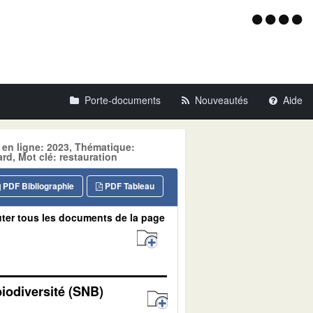
Menu
d'acce
Porte-documents
Nouveautés
Aide
 en ligne: 2023, Thématique:
, Mot clé: restauration
PDF Bibliographie
PDF Tableau
ter tous les documents de la page
biodiversité (SNB)