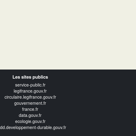
Les sites publics
service-public.fr
legifrance.gouv.fr
circulaire.legifrance.gouv.fr
gouvernement.fr
france.fr
data.gouv.fr
ecologie.gouv.fr
edd.developpement-durable.gouv.fr