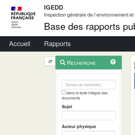
IGEDD
Inspection générale de l’environnement e
Base des rapports pub
Menu principal
Accueil
Rapports
Menu
Navigation
Recherche
contextuel
et
outils
annexes
dans le texte intégral des
documents
Sujet
Auteur physique