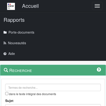
Menu principal
Accueil
Toggl
Rapports
Porte-documents
Nouveautés
Aide
Menu
Navigation
Recherche
contextuel
et
outils
annexes
dans le texte intégral des documents
Sujet