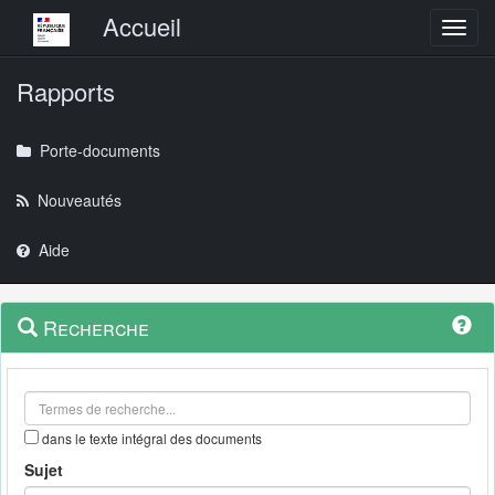
Menu principal
Accueil
Toggl
Rapports
Porte-documents
Nouveautés
Aide
Menu
Navigation
Recherche
contextuel
et
outils
annexes
dans le texte intégral des documents
Sujet