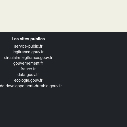
Les sites publics
service-public.fr
legifrance.gouv.fr
circulaire.legifrance.gouv.fr
gouvernement.fr
france.fr
data.gouv.fr
ecologie.gouv.fr
edd.developpement-durable.gouv.fr