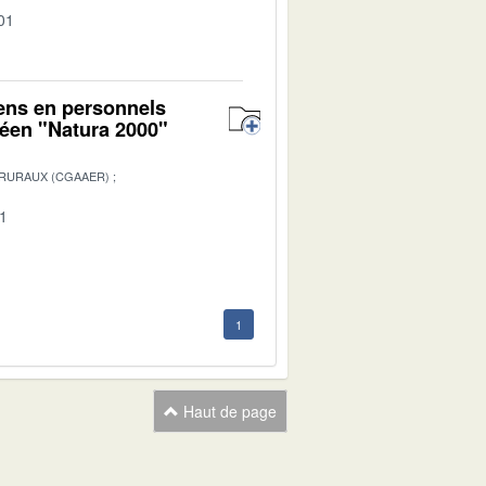
01
yens en personnels
péen "Natura 2000"
 RURAUX (CGAAER)
01
1
Haut de page