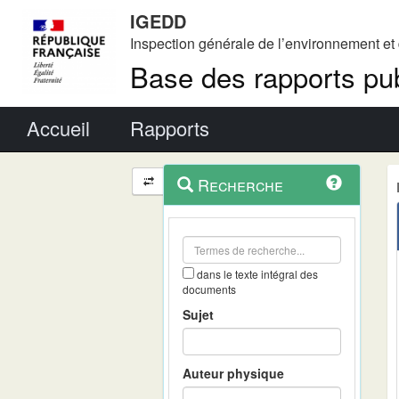
IGEDD
Inspection générale de l’environnement e
Base des rapports pub
Menu principal
Accueil
Rapports
Menu
Navigation
Recherche
contextuel
et
outils
annexes
dans le texte intégral des
documents
Sujet
Auteur physique