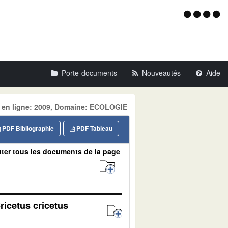
Menu
d'acce
Porte-documents
Nouveautés
Aide
e en ligne: 2009, Domaine: ECOLOGIE
PDF Bibliographie
PDF Tableau
ter tous les documents de la page
ricetus cricetus