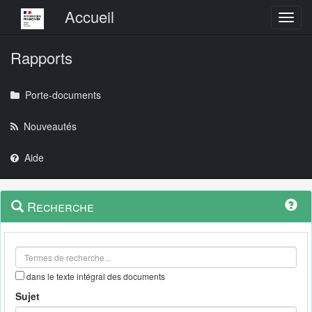
Menu principal
Accueil
Toggl
Rapports
Porte-documents
Nouveautés
Aide
Menu
Navigation
Recherche
contextuel
et
outils
annexes
dans le texte intégral des documents
Sujet