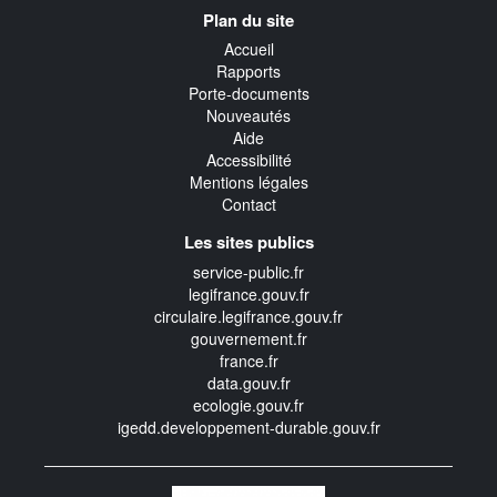
Navigation
Plan du site
transverse
Accueil
Rapports
Porte-documents
Nouveautés
Aide
Accessibilité
Mentions légales
Contact
Les sites publics
service-public.fr
legifrance.gouv.fr
circulaire.legifrance.gouv.fr
gouvernement.fr
france.fr
data.gouv.fr
ecologie.gouv.fr
igedd.developpement-durable.gouv.fr