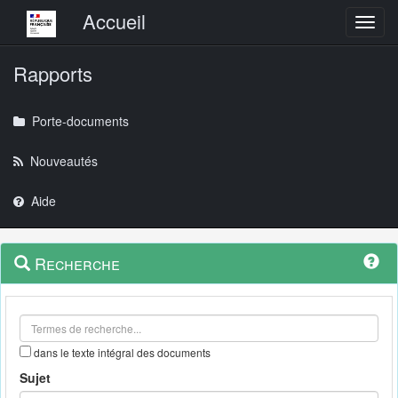
Menu principal
Accueil
Toggl
Rapports
Porte-documents
Nouveautés
Aide
Menu
Navigation
Recherche
contextuel
et
outils
annexes
dans le texte intégral des documents
Sujet