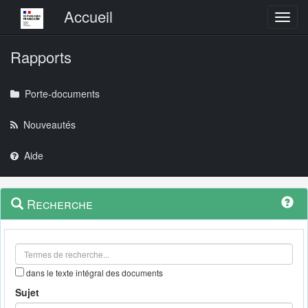
Menu principal
Accueil
Toggl
Rapports
Porte-documents
Nouveautés
Aide
Menu
Navigation
Recherche
contextuel
et
outils
annexes
dans le texte intégral des documents
Sujet