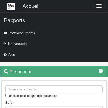
Menu principal
Accueil
Toggl
Rapports
Porte-documents
Nouveautés
Aide
Menu
Navigation
Recherche
contextuel
et
outils
annexes
dans le texte intégral des documents
Sujet